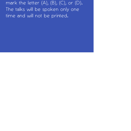
mark the letter (A), (B), (C), or (D).
The talks will be spoken only one
time and will not be printed.
TOEIC Reading Test