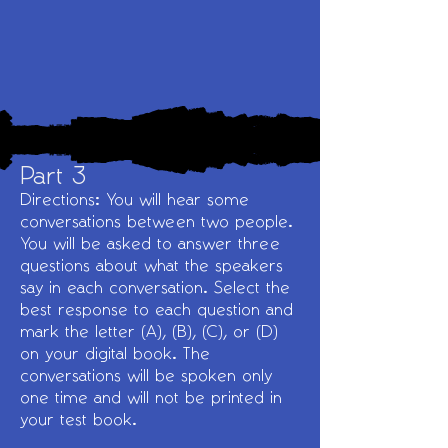
Part 3
Directions: You will hear some
conversations between two people.
You will be asked to answer three
questions about what the speakers
say in each conversation. Select the
best response to each question and
mark the letter (A), (B), (C), or (D)
on your digital book. The
conversations will be spoken only
one time and will not be printed in
your test book.