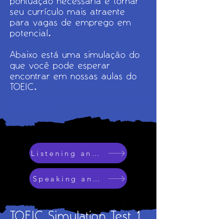
pontuação necessária e tornar
seu currículo mais atraente
para vagas de emprego em
potencial.
Abaixo está uma simulação do
que você pode esperar
encontrar em nossas aulas do
TOEIC.
Aulas de TOEIC online em Uberlandia
Brasil, ingles
Listening and Reading
Speaking and Writing
TOEIC Simulation Test 1