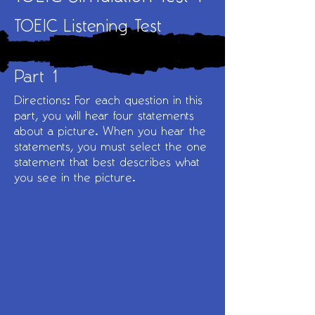
TOEIC Listening Test
Part 1
Directions: For each question in this
part, you will hear four statements
about a picture. When you hear the
statements, you must select the one
statement that best describes what
you see in the picture.