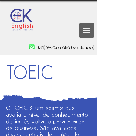
(34) 99256-6686
(whatsapp)
TOEIC
O TOEIC é um exame que
avalia o nível de conhecimento
de inglês voltado para a área
de business. São avaliados
diversos níveis de inglês, do