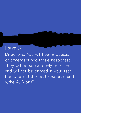
Part 2
Directions: You will hear a question
or statement and three responses.
They will be spoken only one time
and will not be printed in your test
book. Select the best response and
write A, B or C.